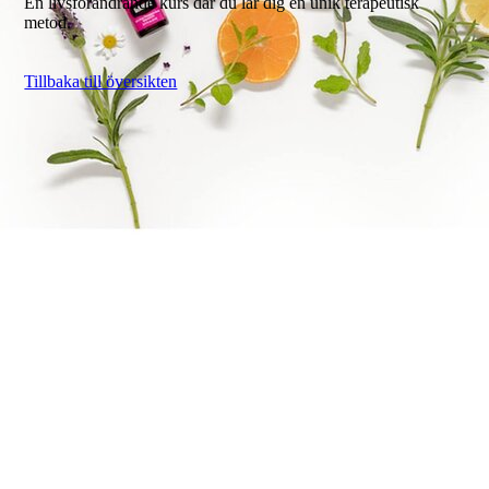
En livsförändrande kurs där du lär dig en unik terapeutisk
metod.
Tillbaka till översikten