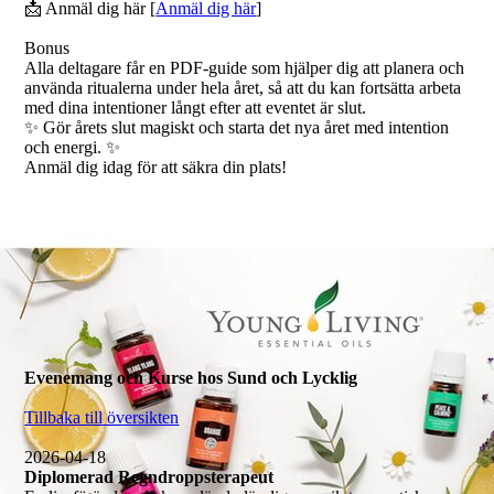
📩 Anmäl dig här [
Anmäl dig här
]
Bonus
Alla deltagare får en PDF-guide som hjälper dig att planera och
använda ritualerna under hela året, så att du kan fortsätta arbeta
med dina intentioner långt efter att eventet är slut.
✨ Gör årets slut magiskt och starta det nya året med intention
och energi. ✨
Anmäl dig idag för att säkra din plats!
Evenemang och Kurse hos Sund och Lycklig
Tillbaka till översikten
2026-04-18
Diplomerad Regndroppsterapeut