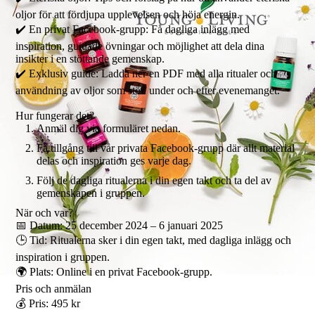
oljor för att fördjupa upplevelsen och höja energin.
✔️ En privat Facebook-grupp: Få dagliga inlägg med
inspiration, guidade övningar och möjlighet att dela dina
insikter i en stöttande gemenskap.
✔️ Exklusiv guide: Ladda ner en PDF med alla ritualer och
användning av oljor som stöd under och efter evenemanget.
Hur fungerar det?
Anmäl dig via formuläret nedan.
Få tillgång till vår privata Facebook-grupp där allt material
delas och inspiration ges varje dag.
Följ de dagliga ritualerna i din egen takt och ta del av
gemenskapen i gruppen.
När och var?
📅 Datum: 25 december 2024 – 6 januari 2025
🕒 Tid: Ritualerna sker i din egen takt, med dagliga inlägg och
inspiration i gruppen.
🌍 Plats: Online i en privat Facebook-grupp.
Pris och anmälan
💰 Pris: 495 kr