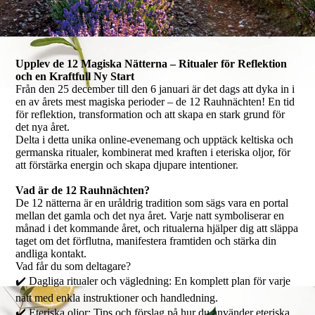
Upplev de 12 Magiska Nätterna – Ritualer för Reflektion
och en Kraftfull Ny Start
Från den 25 december till den 6 januari är det dags att dyka in i
en av årets mest magiska perioder – de 12 Rauhnächten! En tid
för reflektion, transformation och att skapa en stark grund för
det nya året.
Delta i detta unika online-evenemang och upptäck keltiska och
germanska ritualer, kombinerat med kraften i eteriska oljor, för
att förstärka energin och skapa djupare intentioner.
Vad är de 12 Rauhnächten?
De 12 nätterna är en uråldrig tradition som sägs vara en portal
mellan det gamla och det nya året. Varje natt symboliserar en
månad i det kommande året, och ritualerna hjälper dig att släppa
taget om det förflutna, manifestera framtiden och stärka din
andliga kontakt.
Vad får du som deltagare?
✔️ Dagliga ritualer och vägledning: En komplett plan för varje
natt med enkla instruktioner och handledning.
✔️ Eteriska oljor: Tips och förslag på hur du använder eteriska