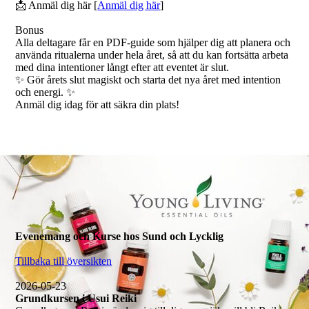
📩 Anmäl dig här [
Anmäl dig här
]
Bonus
Alla deltagare får en PDF-guide som hjälper dig att planera och
använda ritualerna under hela året, så att du kan fortsätta arbeta
med dina intentioner långt efter att eventet är slut.
✨ Gör årets slut magiskt och starta det nya året med intention
och energi. ✨
Anmäl dig idag för att säkra din plats!
Evenemang och Kurse hos Sund och Lycklig
Tillbaka till översikten
2026-05-23
Grundkursen i Usui Reiki