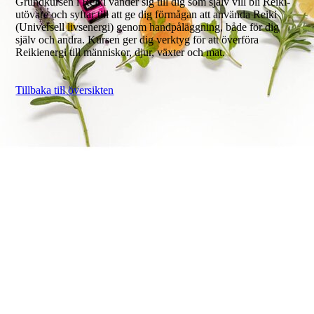
Grundkursen i Reiki vänder sig till dig som själv vill bli Reiki-
utövare och syftar till att ge dig förmågan att använda Reiki
(Universell livsenergi) genom handpåläggning, både för dig
själv och andra. Kursen ger dig verktyg för att överföra
Reikienergi till människor, djur, växter och mat.
Tillbaka till översikten