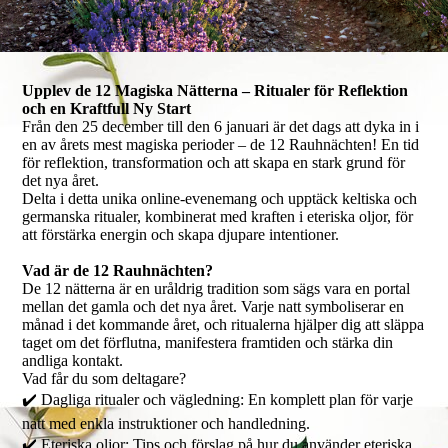
Upplev de 12 Magiska Nätterna – Ritualer för Reflektion
och en Kraftfull Ny Start
Från den 25 december till den 6 januari är det dags att dyka in i
en av årets mest magiska perioder – de 12 Rauhnächten! En tid
för reflektion, transformation och att skapa en stark grund för
det nya året.
Delta i detta unika online-evenemang och upptäck keltiska och
germanska ritualer, kombinerat med kraften i eteriska oljor, för
att förstärka energin och skapa djupare intentioner.
Vad är de 12 Rauhnächten?
De 12 nätterna är en uråldrig tradition som sägs vara en portal
mellan det gamla och det nya året. Varje natt symboliserar en
månad i det kommande året, och ritualerna hjälper dig att släppa
taget om det förflutna, manifestera framtiden och stärka din
andliga kontakt.
Vad får du som deltagare?
✔️ Dagliga ritualer och vägledning: En komplett plan för varje
natt med enkla instruktioner och handledning.
✔️ Eteriska oljor: Tips och förslag på hur du använder eteriska