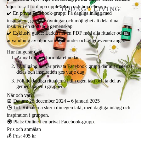
oljor för att fördjupa upplevelsen och höja energin.
✔️ En privat Facebook-grupp: Få dagliga inlägg med
inspiration, guidade övningar och möjlighet att dela dina
insikter i en stöttande gemenskap.
✔️ Exklusiv guide: Ladda ner en PDF med alla ritualer och
användning av oljor som stöd under och efter evenemanget.
Hur fungerar det?
Anmäl dig via formuläret nedan.
Få tillgång till vår privata Facebook-grupp där allt material
delas och inspiration ges varje dag.
Följ de dagliga ritualerna i din egen takt och ta del av
gemenskapen i gruppen.
När och var?
📅 Datum: 25 december 2024 – 6 januari 2025
🕒 Tid: Ritualerna sker i din egen takt, med dagliga inlägg och
inspiration i gruppen.
🌍 Plats: Online i en privat Facebook-grupp.
Pris och anmälan
💰 Pris: 495 kr