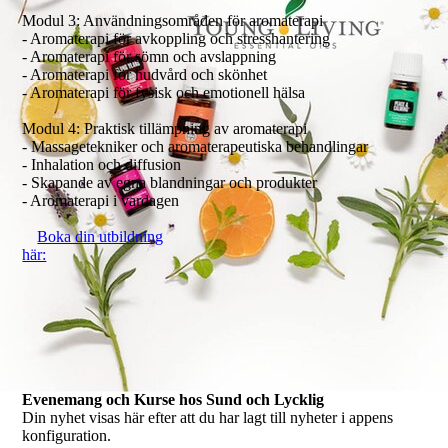
Modul 3: Användningsområden för aromaterapi
- Aromaterapi för avkoppling och stresshantering
- Aromaterapi för sömn och avslappning
- Aromaterapi för hudvård och skönhet
- Aromaterapi för fysisk och emotionell hälsa
Modul 4: Praktisk tillämpning av aromaterapi
- Massagetekniker och aromaterapeutiska behandlingar
- Inhalation och diffusion
- Skapande av egna blandningar och produkter
- Aromaterapi i vardagen
Boka din utbildning
här:
Evenemang och Kurse hos Sund och Lycklig
Din nyhet visas här efter att du har lagt till nyheter i appens
konfiguration.