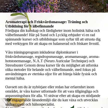
Aromaterapi och Friskvårdsmassage: Träning och
Utbildning för Välbefinnande
Fördjupa din kunskap och färdigheter inom holistisk hälsa och
välbefinnande! Här på Sund och Lycklig erbjuder vi en rad
spännande kurser och utbildningar som syftar till att utrusta dig
med verktygen för att skapa en balanserad och friskare livsstil.
Våra träningsprogram inkluderar diplomkurser i
friskvårdsmassage, regndropsmassage, aromamassage, aroma-
hotstonemassage, N.A.T (Neuro Auricular Technique) och
Stressbuster Genom dessa kurser får du möjlighet att utforska
olika metoder för helande och välbefinnande, med fokus på
användningen av eteriska oljor för att främja både fysisk och
mental hälsa.
Oavsett om du är nybörjare eller redan har erfarenhet inom
området, är våra kurser utformade för att vara tillgängliga och
anpassningsbara för alla. Vi strävar efter att skapa en stödjande
och engagerande lärandemiljö där du kan växa och utvecklas
som terapeut och hälsospecialist.