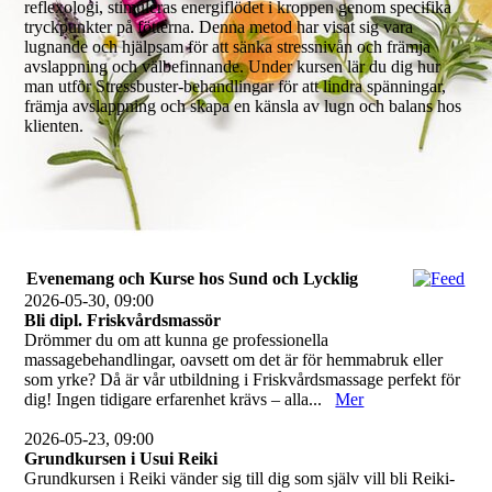
reflexologi, stimuleras energiflödet i kroppen genom specifika
tryckpunkter på fötterna. Denna metod har visat sig vara
lugnande och hjälpsam för att sänka stressnivån och främja
avslappning och välbefinnande. Under kursen lär du dig hur
man utför Stressbuster-behandlingar för att lindra spänningar,
främja avslappning och skapa en känsla av lugn och balans hos
klienten.
Evenemang och Kurse hos Sund och Lycklig
2026-05-30, 09:00
Bli dipl. Friskvårdsmassör
Drömmer du om att kunna ge professionella
massagebehandlingar, oavsett om det är för hemmabruk eller
som yrke? Då är vår utbildning i Friskvårdsmassage perfekt för
dig! Ingen tidigare erfarenhet krävs – alla...
Mer
2026-05-23, 09:00
Grundkursen i Usui Reiki
Grundkursen i Reiki vänder sig till dig som själv vill bli Reiki-