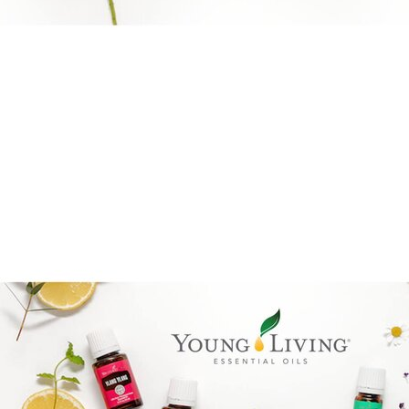
Brandpartner 15132921
Reiki Logo
Goal mapping logo