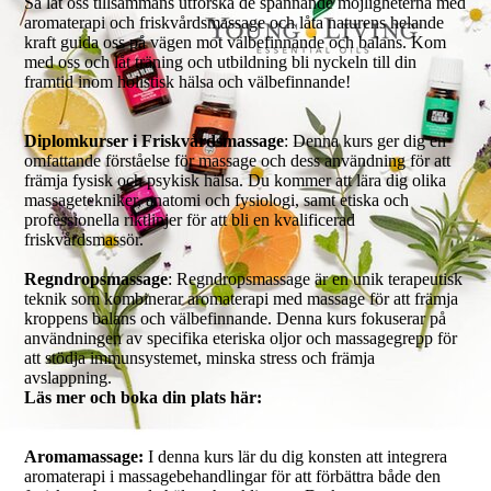
Så låt oss tillsammans utforska de spännande möjligheterna med
aromaterapi och friskvårdsmassage och låta naturens helande
kraft guida oss på vägen mot välbefinnande och balans. Kom
med oss och låt träning och utbildning bli nyckeln till din
framtid inom holistisk hälsa och välbefinnande!
Diplomkurser i Friskvårdsmassage
: Denna kurs ger dig en
omfattande förståelse för massage och dess användning för att
främja fysisk och psykisk hälsa. Du kommer att lära dig olika
massagetekniker, anatomi och fysiologi, samt etiska och
professionella riktlinjer för att bli en kvalificerad
friskvårdsmassör.
Regndropsmassage
: Regndropsmassage är en unik terapeutisk
teknik som kombinerar aromaterapi med massage för att främja
kroppens balans och välbefinnande. Denna kurs fokuserar på
användningen av specifika eteriska oljor och massagegrepp för
att stödja immunsystemet, minska stress och främja
avslappning.
Läs mer och boka din plats här:
Aromamassage:
I denna kurs lär du dig konsten att integrera
aromaterapi i massagebehandlingar för att förbättra både den