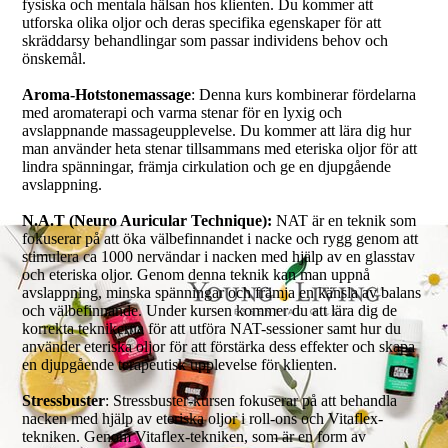
fysiska och mentala hälsan hos klienten. Du kommer att
utforska olika oljor och deras specifika egenskaper för att
skräddarsy behandlingar som passar individens behov och
önskemål.
Aroma-Hotstonemassage
: Denna kurs kombinerar fördelarna
med aromaterapi och varma stenar för en lyxig och
avslappnande massageupplevelse. Du kommer att lära dig hur
man använder heta stenar tillsammans med eteriska oljor för att
lindra spänningar, främja cirkulation och ge en djupgående
avslappning.
N.A.T (Neuro Auricular Technique):
NAT är en teknik som
fokuserar på att öka välbefinnandet i nacke och rygg genom att
stimulera ca 1000 nervändar i nacken med hjälp av en glasstav
och eteriska oljor. Genom denna teknik kan man uppnå
avslappning, minska spänningar och främja en känsla av balans
och välbefinnande. Under kursen kommer du att lära dig de
korrekta teknikerna för att utföra NAT-sessioner samt hur du
använder eteriska oljor för att förstärka dess effekter och skapa
en djupgående terapeutisk upplevelse för klienten.
Stressbuster
: Stressbuster-kursen fokuserar på att behandla
nacken med hjälp av eteriska oljor i roll-ons och Vitaflex-
tekniken. Genom Vitaflex-tekniken, som är en form av