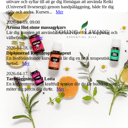
utövare och syftar till att ge dig förmågan att använda Reiki
(Universell livsenergi) genom handpåläggning, både för dig
själv och andra. Kursen...
Mer
2026-04-19, 09:00
Aroma Hot-stone massagekurs
Lär dig konsten att använda eteriska oljor för avslappning och
välbefinnande
Mer
2026-04-18, 09:00
Diplomerad Regndroppsterapeut
En livsförändrande kurs där du lär dig en unik terapeutisk
metod.
Mer
2026-04-17, 17:03
Tarotläggning med Lotta
En koncentrerad och kraftfull session där du får budskap som
möter dig precis där du är.
Mer
6_2