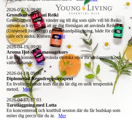
2026-05-23, 09:00
Grundkursen i Usui Reiki
Grundkursen i Reiki vänder sig till dig som själv vill bli Reiki-
utövare och syftar till att ge dig förmågan att använda Reiki
(Universell livsenergi) genom handpåläggning, både för dig
själv och andra. Kursen...
Mer
2026-04-19, 09:00
Aroma Hot-stone massagekurs
Lär dig konsten att använda eteriska oljor för avslappning och
välbefinnande
Mer
2026-04-18, 09:00
Diplomerad Regndroppsterapeut
En livsförändrande kurs där du lär dig en unik terapeutisk
metod.
Mer
2026-04-17, 17:03
Tarotläggning med Lotta
En koncentrerad och kraftfull session där du får budskap som
möter dig precis där du är.
Mer