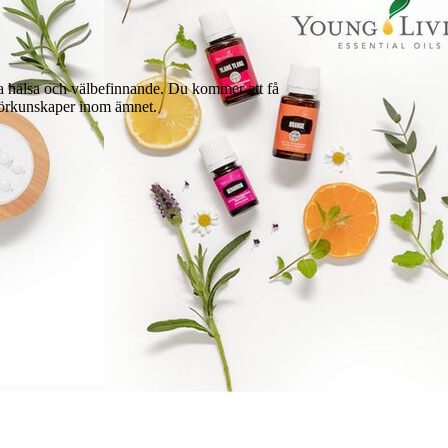
ja hälsa och välbefinnande. Du kommer att få
 förkunskaper inom ämnet.