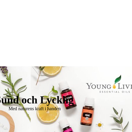
Sund och Lycklig
Med naturens kraft i handen