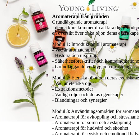
Aromaterapi från grunden
Grundläggande aromaterapi
I denna kurs kommer du att lära dig grunder
en översikt över olika oljor, deras egenska
Modul 1: Introduktion till aromaterapi
- Vad är aromaterapi?
- Historia och ursprung
- Säkerhetsföreskrifter och kontraindikatione
- Grundläggande verktyg och utrustning
Modul 2: Eteriska oljor och deras egenskape
- Vad är eteriska oljor?
- Extraktionsmetoder
- Vanliga oljor och deras egenskaper
- Blandningar och synergier
Modul 3: Användningsområden för aromater
- Aromaterapi för avkoppling och stresshant
- Aromaterapi för sömn och avslappning
- Aromaterapi för hudvård och skönhet
- Aromaterapi för fysisk och emotionell häls