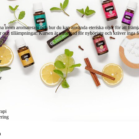
na inom aromaterapi och hur du kan använda eteriska oljor för att främ
per och tillämpningar. Kursen är utformad för nybörjare och kräver inga
r
r
api
ering
a