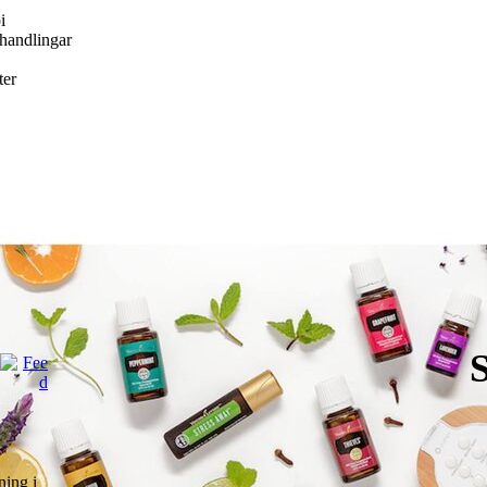
i
handlingar
ter
ning i