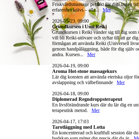
Friskvårdsmassage perfekt för dig! Ingen tid
erfarenhet krävs – alla...
Mer
2026-05-23, 09:00
Grundkursen i Usui Reiki
Grundkursen i Reiki vänder sig till dig som 
vill bli Reiki-utövare och syftar till att ge dig
förmågan att använda Reiki (Universell livse
genom handpåläggning, både för dig själv o
andra. Kursen...
Mer
2026-04-19, 09:00
Aroma Hot-stone massagekurs
Lär dig konsten att använda eteriska oljor fö
avslappning och välbefinnande
Mer
2026-04-18, 09:00
Diplomerad Regndroppsterapeut
En livsförändrande kurs där du lär dig en un
terapeutisk metod.
Mer
2026-04-17, 17:03
Tarotläggning med Lotta
En koncentrerad och kraftfull session där du
budskap som möter dig precis där du är.
M