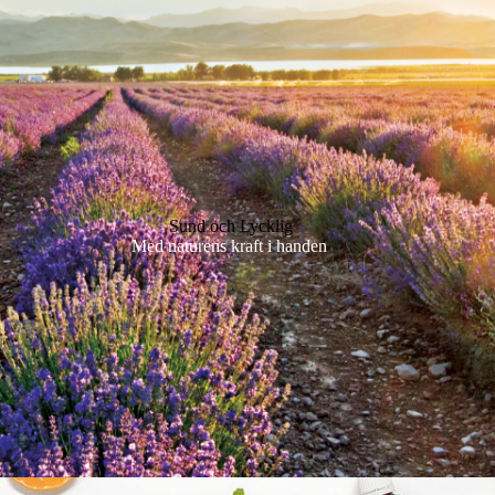
Sund och Lycklig
Med naturens kraft i handen