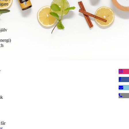
igare
själv
nergi)
ch
r
ik
 får
er