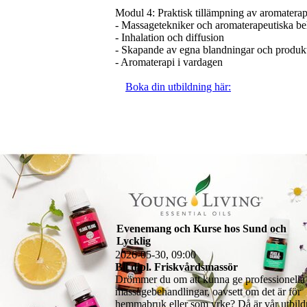
Modul 4: Praktisk tillämpning av aromaterap
- Massagetekniker och aromaterapeutiska be
- Inhalation och diffusion
- Skapande av egna blandningar och produk
- Aromaterapi i vardagen
Boka din utbildning här:
Evenemang och Kurse hos Sund och
Lycklig
2026-05-30, 09:00
Bli dipl. Friskvårdsmassör
Drömmer du om att kunna ge professionella
massagebehandlingar, oavsett om det är för
hemmabruk eller som yrke? Då är vår utbild