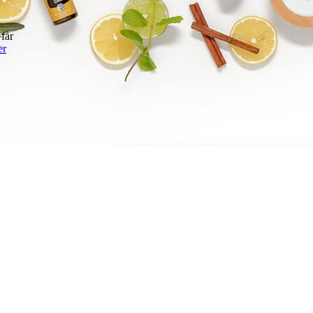
 får
er