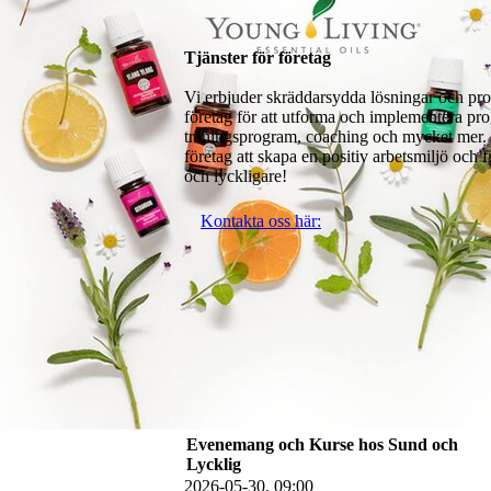
Tjänster för företag
Vi erbjuder skräddarsydda lösningar och prog
företag för att utforma och implementera pr
träningsprogram, coaching och mycket mer. Vi 
företag att skapa en positiv arbetsmiljö och f
och lyckligare!
Kontakta oss här:
Evenemang och Kurse hos Sund och
Lycklig
2026-05-30, 09:00