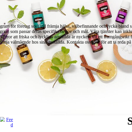
ram för företag som vill främja hälsa, välbefinnande och lycka bland si
ogram som passar deras specifika behov och mål. Våra tjänster kan inkl
tror att friska och lyckliga anställda är nyckeln till ett framgångsrikt f
rämja välmående hos sina anställda. Kontakta oss idag för att ta reda på h