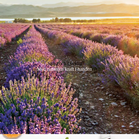
Sund och Lycklig
Med naturens kraft i handen