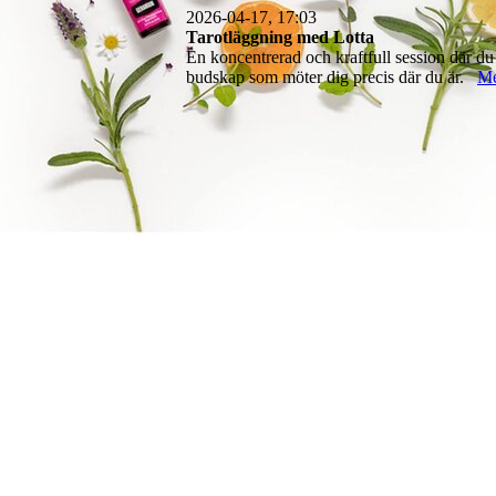
2026-04-17, 17:03
Tarotläggning med Lotta
En koncentrerad och kraftfull session där du
budskap som möter dig precis där du är.
M