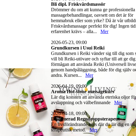
Bli dipl. Friskvårdsmassör
Drömmer du om att kunna ge professionella
massagebehandlingar, oavsett om det är för
hemmabruk eller som yrke? Då är vår utbild
Friskvårdsmassage perfekt för dig! Ingen tid
erfarenhet krävs – alla...
Mer
2026-05-23, 09:00
Grundkursen i Usui Reiki
Grundkursen i Reiki vänder sig till dig som 
vill bli Reiki-utövare och syftar till att ge dig
förmågan att använda Reiki (Universell livse
genom handpåläggning, både för dig själv o
andra. Kursen...
Mer
2026-04-19, 09:00
Aroma Hot-stone massagekurs
Lär dig konsten att använda eteriska oljor fö
avslappning och välbefinnande
Mer
2026-04-18, 09:00
Diplomerad Regndroppsterapeut
En livsförändrande kurs där du lär dig en un
terapeutisk metod.
Mer