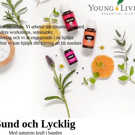
na anställda. Vi arbetar tätt tillsammans med
udera workshops, seminarier,
öretag och vi är engagerade i att hjälpa
ur vi kan hjälpa ditt företag att bli sundare
Sund och Lycklig
Med naturens kraft i handen