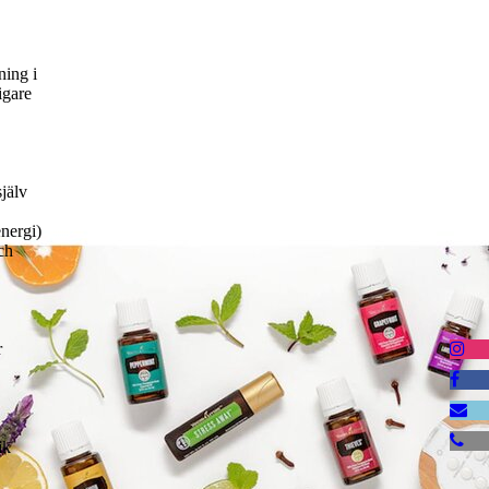
ning i
igare
själv
nergi)
ch
r
ik