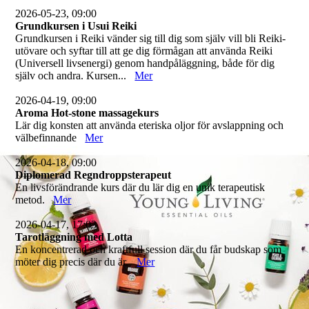
2026-05-23, 09:00
Grundkursen i Usui Reiki
Grundkursen i Reiki vänder sig till dig som själv vill bli Reiki-
utövare och syftar till att ge dig förmågan att använda Reiki
(Universell livsenergi) genom handpåläggning, både för dig
själv och andra. Kursen...
Mer
2026-04-19, 09:00
Aroma Hot-stone massagekurs
Lär dig konsten att använda eteriska oljor för avslappning och
välbefinnande
Mer
2026-04-18, 09:00
Diplomerad Regndroppsterapeut
En livsförändrande kurs där du lär dig en unik terapeutisk
metod.
Mer
2026-04-17, 17:03
Tarotläggning med Lotta
En koncentrerad och kraftfull session där du får budskap som
möter dig precis där du är.
Mer