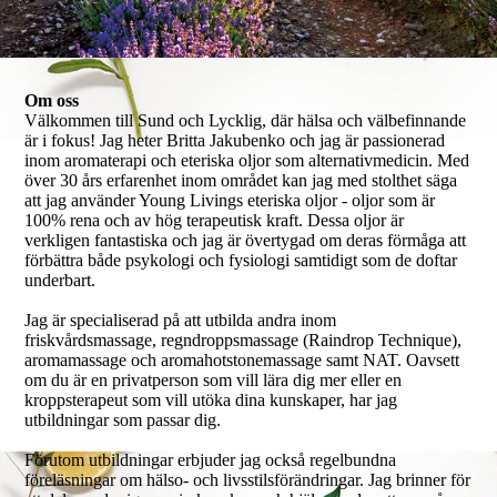
Om oss
Välkommen till Sund och Lycklig, där hälsa och välbefinnande
är i fokus! Jag heter Britta Jakubenko och jag är passionerad
inom aromaterapi och eteriska oljor som alternativmedicin. Med
över 30 års erfarenhet inom området kan jag med stolthet säga
att jag använder Young Livings eteriska oljor - oljor som är
100% rena och av hög terapeutisk kraft. Dessa oljor är
verkligen fantastiska och jag är övertygad om deras förmåga att
förbättra både psykologi och fysiologi samtidigt som de doftar
underbart.
Jag är specialiserad på att utbilda andra inom
friskvårdsmassage, regndroppsmassage (Raindrop Technique),
aromamassage och aromahotstonemassage samt NAT. Oavsett
om du är en privatperson som vill lära dig mer eller en
kroppsterapeut som vill utöka dina kunskaper, har jag
utbildningar som passar dig.
Förutom utbildningar erbjuder jag också regelbundna
föreläsningar om hälso- och livsstilsförändringar. Jag brinner för