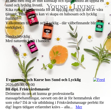
att dela med mig av min kunskap och hjälpa andra att uppnå en
sund och lycklig livsstil.
Kika runt på vår hemsida för att lära dig mer och ta del av våra
tjänster. Tillsammans kan vi skapa en hälsosam och lycklig
framtid!
Välkommen till Sund och Lycklig - där välbefinnande blir
verklighet.
Sundochlycklig
Med naturens kraft i handen
Evenemang och Kurse hos Sund och Lycklig
2026-05-30, 09:00
Bli dipl. Friskvårdsmassör
Drömmer du om att kunna ge professionella
massagebehandlingar, oavsett om det är för hemmabruk eller
som yrke? Då är vår utbildning i Friskvårdsmassage perfekt för
dig! Ingen tidigare erfarenhet krävs – alla...
Mer