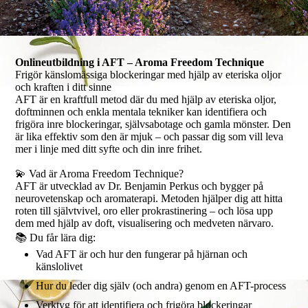
Onlineutbildning i AFT – Aroma Freedom Technique
Frigör känslomässiga blockeringar med hjälp av eteriska oljor
och kraften i ditt sinne
AFT är en kraftfull metod där du med hjälp av eteriska oljor,
doftminnen och enkla mentala tekniker kan identifiera och
frigöra inre blockeringar, självsabotage och gamla mönster. Den
är lika effektiv som den är mjuk – och passar dig som vill leva
mer i linje med ditt syfte och din inre frihet.
💫 Vad är Aroma Freedom Technique?
AFT är utvecklad av Dr. Benjamin Perkus och bygger på
neurovetenskap och aromaterapi. Metoden hjälper dig att hitta
roten till självtvivel, oro eller prokrastinering – och lösa upp
dem med hjälp av doft, visualisering och medveten närvaro.
📚 Du får lära dig:
Vad AFT är och hur den fungerar på hjärnan och
känslolivet
Hur du leder dig själv (och andra) genom en AFT-process
Verktyg för att identifiera och frigöra blockeringar