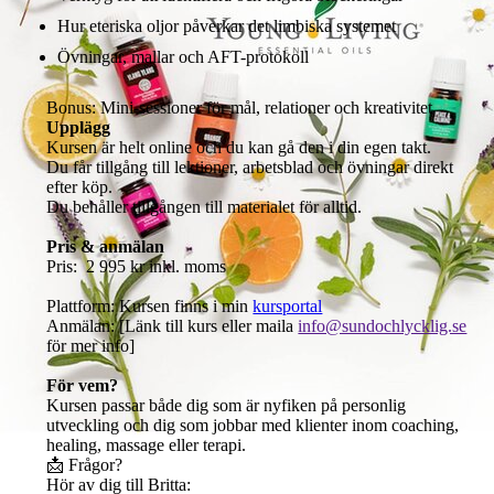
Hur eteriska oljor påverkar det limbiska systemet
Övningar, mallar och AFT-protokoll
Bonus: Mini-sessioner för mål, relationer och kreativitet
Upplägg
Kursen är helt online och du kan gå den i din egen takt.
Du får tillgång till lektioner, arbetsblad och övningar direkt
efter köp.
Du behåller tillgången till materialet för alltid.
Pris & anmälan
Pris: 2 995 kr inkl. moms
Plattform: Kursen finns i min
kursportal
Anmälan: [Länk till kurs eller maila
info@sundochlycklig.se
för mer info]
För vem?
Kursen passar både dig som är nyfiken på personlig
utveckling och dig som jobbar med klienter inom coaching,
healing, massage eller terapi.
📩 Frågor?
Hör av dig till Britta: