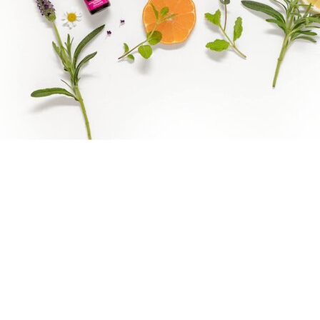
Benify
Epassi Logo_1