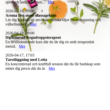
själv och andra. Kursen...
Mer
2026-04-19, 09:00
Aroma Hot-stone massagekurs
Lär dig konsten att använda eteriska oljor för avslappning och
välbefinnande
Mer
2026-04-18, 09:00
Diplomerad Regndroppsterapeut
En livsförändrande kurs där du lär dig en unik terapeutisk
metod.
Mer
2026-04-17, 17:03
Tarotläggning med Lotta
En koncentrerad och kraftfull session där du får budskap som
möter dig precis där du är.
Mer