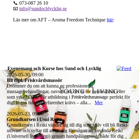
📞 073-087 26 10
📧
info@sundochlycklig.se
Läs mer om AFT – Aroma Freedom Technique
här
:
Evenemang och Kurse hos Sund och Lycklig
2026-05-30, 09:00
Bli dipl. Friskvårdsmassör
Drömmer du om att kunna ge professionella
massagebehandlingar, oavsett om det är för hemmabruk eller
som yrke? Då är vår utbildning i Friskvårdsmassage perfekt för
dig! Ingen tidigare erfarenhet krävs – alla...
Mer
2026-05-23, 09:00
Grundkursen i Usui Reiki
Grundkursen i Reiki vänder sig till dig som själv vill bli Reiki-
utövare och syftar till att ge dig förmågan att använda Reiki
(Universell livsenergi) genom handpåläggning, både för dig