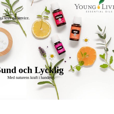
ga krav på service.
Sund och Lycklig
Med naturens kraft i handen