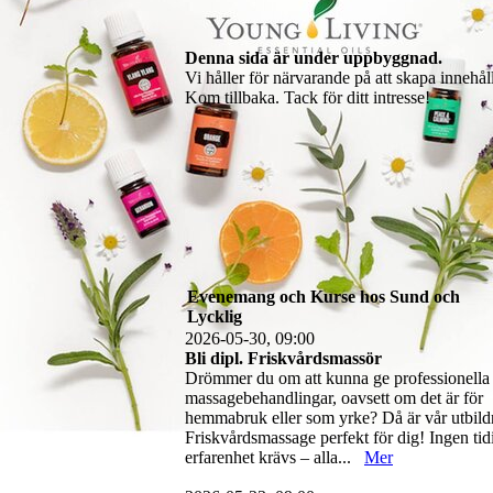
Denna sida är under uppbyggnad.
Vi håller för närvarande på att skapa innehål
Kom tillbaka. Tack för ditt intresse!
Evenemang och Kurse hos Sund och
Lycklig
2026-05-30, 09:00
Bli dipl. Friskvårdsmassör
Drömmer du om att kunna ge professionella
massagebehandlingar, oavsett om det är för
hemmabruk eller som yrke? Då är vår utbild
Friskvårdsmassage perfekt för dig! Ingen tid
erfarenhet krävs – alla...
Mer