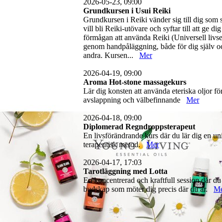
2026-05-23, 09:00
Grundkursen i Usui Reiki
Grundkursen i Reiki vänder sig till dig som 
vill bli Reiki-utövare och syftar till att ge dig
förmågan att använda Reiki (Universell livse
genom handpåläggning, både för dig själv o
andra. Kursen...
Mer
2026-04-19, 09:00
Aroma Hot-stone massagekurs
Lär dig konsten att använda eteriska oljor fö
avslappning och välbefinnande
Mer
2026-04-18, 09:00
Diplomerad Regndroppsterapeut
En livsförändrande kurs där du lär dig en un
terapeutisk metod.
Mer
2026-04-17, 17:03
Tarotläggning med Lotta
En koncentrerad och kraftfull session där du
budskap som möter dig precis där du är.
M