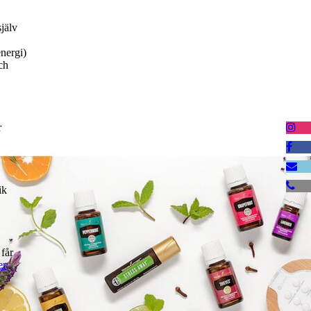
själv
nergi)
ch
r
ik
 får
er