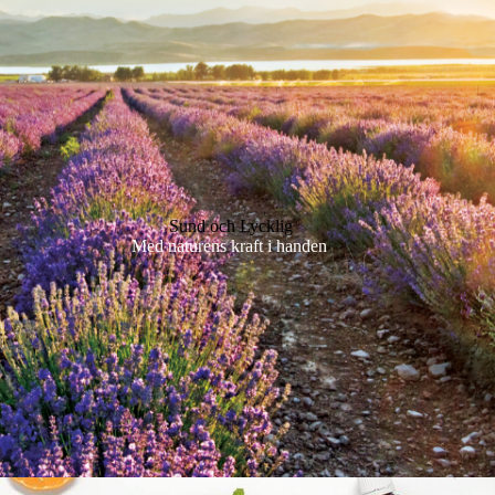
Sund och Lycklig
Med naturens kraft i handen