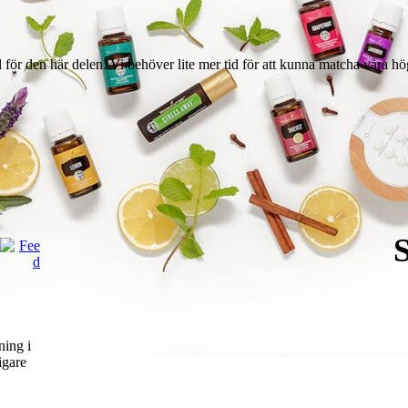
l för den här delen. Vi behöver lite mer tid för att kunna matcha våra hö
ning i
igare