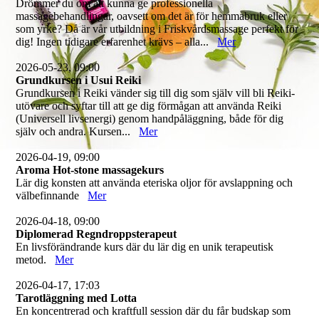
Drömmer du om att kunna ge professionella
massagebehandlingar, oavsett om det är för hemmabruk eller
som yrke? Då är vår utbildning i Friskvårdsmassage perfekt för
dig! Ingen tidigare erfarenhet krävs – alla...
Mer
2026-05-23, 09:00
Grundkursen i Usui Reiki
Grundkursen i Reiki vänder sig till dig som själv vill bli Reiki-
utövare och syftar till att ge dig förmågan att använda Reiki
(Universell livsenergi) genom handpåläggning, både för dig
själv och andra. Kursen...
Mer
2026-04-19, 09:00
Aroma Hot-stone massagekurs
Lär dig konsten att använda eteriska oljor för avslappning och
välbefinnande
Mer
2026-04-18, 09:00
Diplomerad Regndroppsterapeut
En livsförändrande kurs där du lär dig en unik terapeutisk
metod.
Mer
2026-04-17, 17:03
Tarotläggning med Lotta
En koncentrerad och kraftfull session där du får budskap som