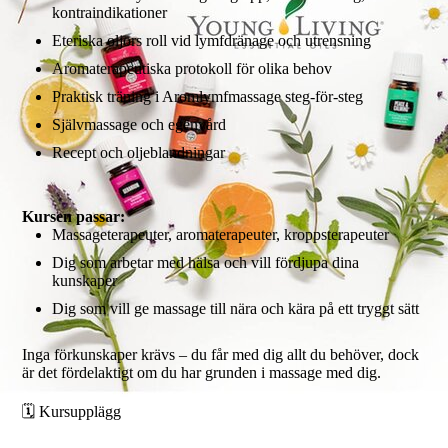
kontraindikationer
Eteriska oljors roll vid lymfdränage och utrensning
Aromaterapeutiska protokoll för olika behov
Praktisk träning i Aromlymfmassage steg-för-steg
Självmassage och egenvård
Recept och oljeblandningar
Kursen passar:
Massageterapeuter, aromaterapeuter, kroppsterapeuter
Dig som arbetar med hälsa och vill fördjupa dina
kunskaper
Dig som vill ge massage till nära och kära på ett tryggt sätt
Inga förkunskaper krävs – du får med dig allt du behöver, dock
är det fördelaktigt om du har grunden i massage med dig.
🗓️ Kursupplägg