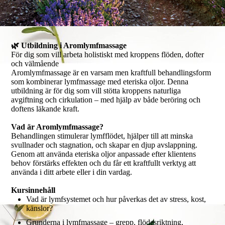
🌿 Utbildning i Aromlymfmassage
För dig som vill arbeta holistiskt med kroppens flöden, dofter
och välmående
Aromlymfmassage är en varsam men kraftfull behandlingsform
som kombinerar lymfmassage med eteriska oljor. Denna
utbildning är för dig som vill stötta kroppens naturliga
avgiftning och cirkulation – med hjälp av både beröring och
doftens läkande kraft.
Vad är Aromlymfmassage?
Behandlingen stimulerar lymfflödet, hjälper till att minska
svullnader och stagnation, och skapar en djup avslappning.
Genom att använda eteriska oljor anpassade efter klientens
behov förstärks effekten och du får ett kraftfullt verktyg att
använda i ditt arbete eller i din vardag.
Kursinnehåll
Vad är lymfsystemet och hur påverkas det av stress, kost,
känslor?
Grunderna i lymfmassage – grepp, flödesriktning,