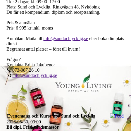
Tid: 2 dagar, kl. 09:00–17:00
Plats: Sund och Lycklig, Ringvägen 48, Nyköping
Du får ett kompendium, diplom och receptsamling.
Pris & anmälan
Pris: 6 995 kr inkl. moms
Anmälan: Maila till
info@sundochlycklig.se
eller boka din plats
direkt.
Begränsat antal platser – först till kvarn!
Frågor?
Kontakta Britta Jakubeno:
📞 073-087 26 10
📧
info@sundochlycklig.se
Evenemang och Kurse hos Sund och Lycklig
2026-05-30, 09:00
Bli dipl. Friskvårdsmassör