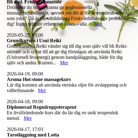
Bli dipl. Friskvårdsmassör
Drömmer du om att kunna ge professionella
massagebehandlingar, oavsett om det är för hemmabruk eller
som yrke? Då är vår utbildning i Friskvårdsmassage perfekt för
dig! Ingen tidigare erfarenhet krävs – alla...
Mer
2026-05-23, 09:00
Grundkursen i Usui Reiki
Grundkursen i Reiki vänder sig till dig som själv vill bli Reiki-
utövare och syftar till att ge dig förmågan att använda Reiki
(Universell livsenergi) genom handpåläggning, både för dig
själv och andra. Kursen...
Mer
2026-04-19, 09:00
Aroma Hot-stone massagekurs
Lär dig konsten att använda eteriska oljor för avslappning och
välbefinnande
Mer
2026-04-18, 09:00
Diplomerad Regndroppsterapeut
En livsförändrande kurs där du lär dig en unik terapeutisk
metod.
Mer
2026-04-17, 17:03
Tarotläggning med Lotta