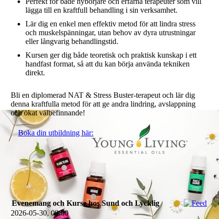
Perfekt för både nybörjare och erfarna terapeuter som vill
lägga till en kraftfull behandling i sin verksamhet.
Lär dig en enkel men effektiv metod för att lindra stress
och muskelspänningar, utan behov av dyra utrustningar
eller långvarig behandlingstid.
Kursen ger dig både teoretisk och praktisk kunskap i ett
handfast format, så att du kan börja använda tekniken
direkt.
Bli en diplomerad NAT & Stress Buster-terapeut och lär dig
denna kraftfulla metod för att ge andra lindring, avslappning
och ökat välbefinnande!
Boka din utbildning här:
Evenemang och Kurse hos Sund och Lycklig
2026-05-30, 09:00