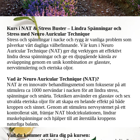
Kurs i NAT & Stress Buster – Lindra Spänningar och
Stress med Neuro Auricular Technique
Stress och spänningar i nacke och rygg är vanliga problem som
påverkar vårt dagliga välbefinnande. Vår kurs i Neuro
Auricular Technique (NAT) ger dig verktygen att effektivt
lindra dessa spänningar och ge en djupgående känsla av
avslappning genom en unik kombination av glasstav,
nervstimulering och eteriska oljor.
Vad är Neuro Auricular Technique (NAT)?
NAT är en innovativ behandlingsmetod som fokuserar på att
stimulera ca 1000 nervändar i nacken för att lindra stress,
spänningar och smärta. Tekniken använder en glasstav och sex
utvalda eteriska oljor för att skapa en helande effekt på både
kroppen och sinnet. Genom att stimulera nervsystemet på ett
kontrollerat sätt, främjar NAT blodcirkulationen, lindrar
muskelspänningar och hjälper till att återställa kroppens
naturliga balans.
Vad du kommer att lära dig på kursen: