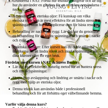
Grunderna i NAT: Förstå hur tekniken fungerar och lär dig
hur du använder en glasstav för att stimulera nervändarna i
nacken.
Användning av eteriska oljor: Få kunskap om vilka
eteriska oljor som är mest effektiva för att lindra stress och
spänningar, samt hur du applicerar dem för bästa resultat.
Behandling av nacke och rygg: Lär dig hur du genomför
en behandling för att lindra spänningar och smärta i nacke
och rygg.
Praktiska tekniker: Efter kursen kan du direkt tillämpa
teknikerna för att lindra stress och muskelspänningar på
dina klienter eller för eget bruk.
Fördelar med kursen i NAT & Stress Buster:
Lär dig en effektiv och naturlig metod för att hantera stress
och muskelspänningar.
Skapa djup avslappning och lindring av smärta i nacke och
rygg med hjälp av eteriska oljor.
Denna teknik kan användas både i professionell
behandling och för att förbättra eget välbefinnande hemma.
Varför välja denna kurs?